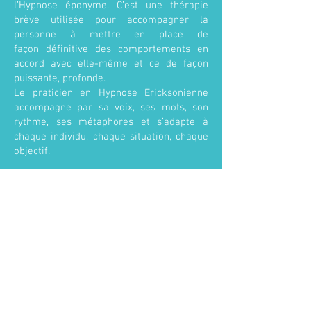
l’Hypnose éponyme. C’est une thérapie
brève utilisée pour accompagner la
personne à mettre en place de
façon définitive des comportements en
accord avec elle-même et ce de façon
puissante, profonde.
Le praticien en Hypnose Ericksonienne
accompagne par sa voix, ses mots, son
rythme, ses métaphores et s’adapte à
chaque individu, chaque situation, chaque
objectif.
PNL
(Programmation NeuroLinguistique)
Fille de l’Hypnose Ericksonienne, la PNL
est un outil d’accompagnement qui va
faire ressortir le meilleur de la personne
pour qu’elle prenne la bonne décision, au
bon moment, en accord avec ces valeurs
et objectifs.