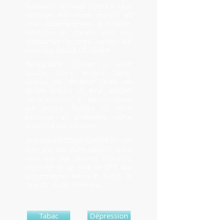
Quelqu’un qui vous aidera à vous
focaliser sur votre objectif et
vous accompagnera à trouver,
retrouver le chemin vers vos
ressources propres, celles qui
vous font ALLER DE L’AVANT.
Paragraphe. Cliquez ici pour
ajouter votre propre texte.
Cliquez sur "Modifier Texte" ou
double-cliquez ici pour ajouter
votre contenu et personnaliser
les polices. Relatez ici votre
parcours et présentez votre
activité à vos visiteurs.
Je parle d’ACCOMPAGNEMENT car
quel que soit votre objectif, c’est
vous qui me donnez l’adresse
d’arrivée et je suis le GPS qui
accompagne, selon le trafic, le
type de route, la météo…
Tabac
Dépression