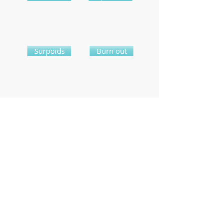
Surpoids
Burn out
Préparation mentale