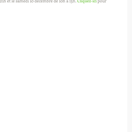
21h et le samedi 10 décembre de 10h à 13h. 
Cliquez-ici
 pour 